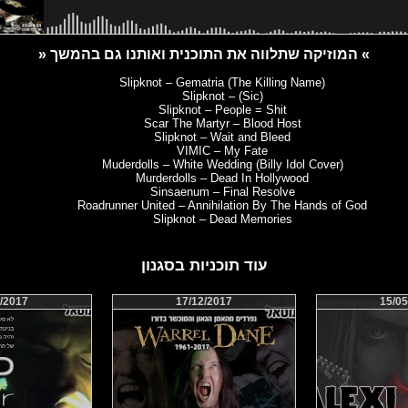
» המוזיקה שתלווה את התוכנית ואותנו גם בהמשך «
Slipknot – Gematria (The Killing Name)
Slipknot – (Sic)
Slipknot – People = Shit
Scar The Martyr – Blood Host
Slipknot – Wait and Bleed
VIMIC – My Fate
Muderdolls – White Wedding (Billy Idol Cover)
Murderdolls – Dead In Hollywood
Sinsaenum – Final Resolve
Roadrunner United – Annihilation By The Hands of God
Slipknot – Dead Memories
עוד תוכניות בסגנון
/2017
17/12/2017
15/05