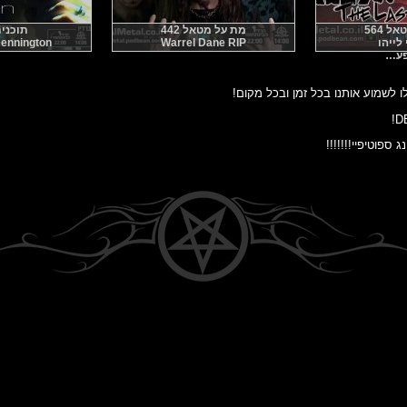
 564
מת על מטאל 442
תוכנית 1
לייהו
Warrel Dane RIP
ennington
פע…
 ספוטיפיי!!!!!!!