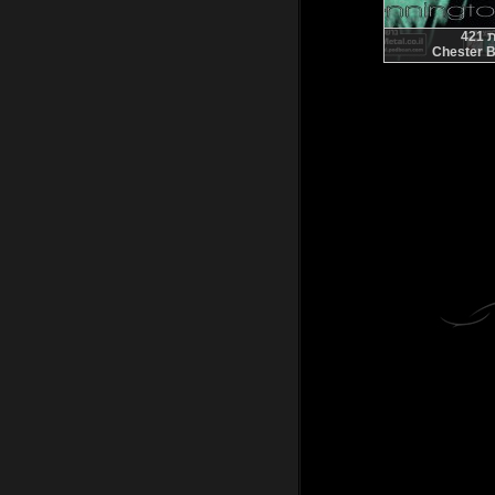
42
Chester B