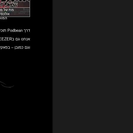
מת על מטאל
אלכסי 
המו
דרך Podbean תוכלו לשמוע אותנו בכל זמן ובכל מקום!
אנחנו גם בDEEZER!
וגם כמובן – בפאקינג