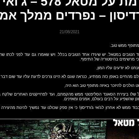
מת על מטאל 578 – ג'ואי
רדיסון – נפרדים ממלך אמי
21/08/2021
ה מתופף ממש טוב.
ד הטובים במטאל. יש שיגידו אחד הטובים בכלל. ויש שאמרו גם עוד לפני לכתו 
י מרשימים בהיסטוריה של התיפוף.
חנו לא יודעים עליו המון,
לם מהחיים באופן כזה מפתיע, כנראה שגם לא היינו צרכים לדעת עליו עוד שום דבר 
ט הולכים להיזכר באיזה מתופף טוב הוא היה,
שלו ביצירת הסאונד הסליפנוטי ממש מהקמתם, ועד לפרוייקטים האחרים שלקח
ונן שהשפיע על רבים בעולם, אמנים ומאזינים.
בוד ממש לא אחרון לג'ואי ג'ורדיסון! כי אין ספק שכולנו עוד נמשיך להינות מהיצירה 