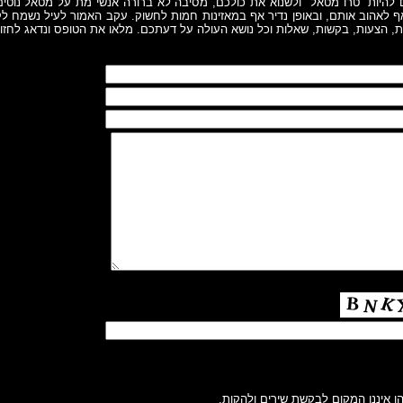
ם להיות "טרו מטאל" ולשנוא את כולכם, מסיבה לא ברורה אנשי מת על מטאל נוטי
ף לאהוב אותם, ובאופן נדיר אף במאזינות חמות לחשוק. עקב האמור לעיל נשמח לק
ות, הצעות, בקשות, שאלות וכל נושא העולה על דעתכם. מלאו את הטופס ונדאג לחז
 איננו המקום לבקשת שירים ולהקות.