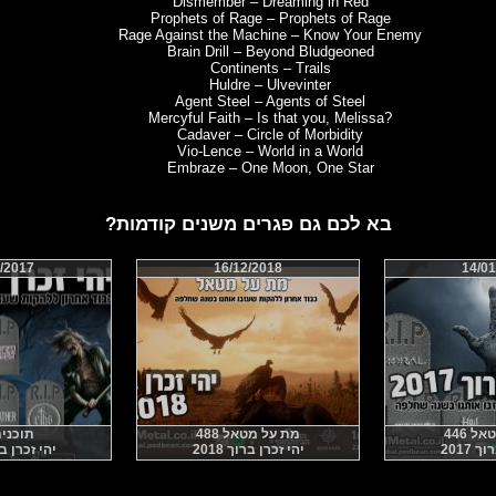
Dismember – Dreaming in Red
Prophets of Rage – Prophets of Rage
Rage Against the Machine – Know Your Enemy
Brain Drill – Beyond Bludgeoned
Continents – Trails
Huldre – Ulvevinter
Agent Steel – Agents of Steel
Mercyful Faith – Is that you, Melissa?
Cadaver – Circle of Morbidity
Vio-Lence – World in a World
Embraze – One Moon, One Star
בא לכם גם פגרים משנים קודמות?
/2017
16/12/2018
14/01
 446
מת על מטאל 488
תוכנית 8
 2017
יהי זכרן ברוך 2018
יהי זכרן ברוך