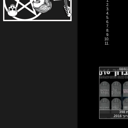
08/01
39
 2016