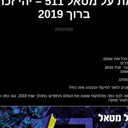
מת על מטאל 511 – יהי זכ
ברוך 2019
25/01/2020
 הכל ואת עצמם.
כים.
וי. ענת עצמון.
ופס.
מתים.
ים לחזור לחיים!! יההההה איזה כיף!!
מת על מטאל מביאה לכם כמה מהלהקות שעזבו
לאחר מותן!!