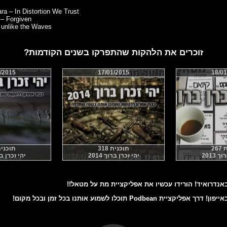
ara – In Distortion We Trust
 – Forgiven
t unlike the Waves
זוכרים את הלהקות שהתפרקו בשנים הקודמות?
/2015
17/01/2015
18/01
26
תוכנית 318
תוכנית 6
 2013
יהי זכרן ברוך 2014
יהי זכרן ברוך
דרואיד! הורידו עכשיו את אפליקציית מת על מטאל!!
ת Podbean תוכלו לשמוע אותנו בכל זמן ובכל מקום!