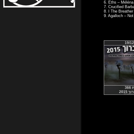
6. Eths – Méléna
7. Crucified Barb
8. I The Breather
9. Agalloch – No
19/12
36
 2015