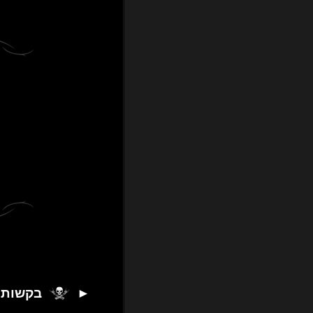
►
בקשות