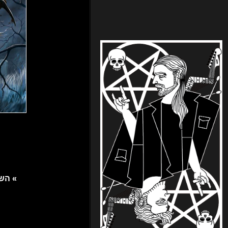
» השירים שאיתם כנראה ניפרד לעד מהלהקות שהתפרקו בשנה שחלפה «