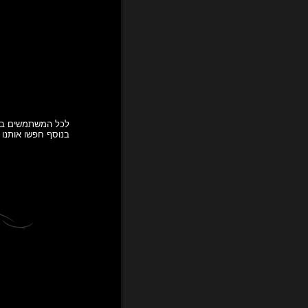
לכל המשתמשים באנדרואיד – כנסו ע
בנוסף חפשו אותנו באפליקציית "bean