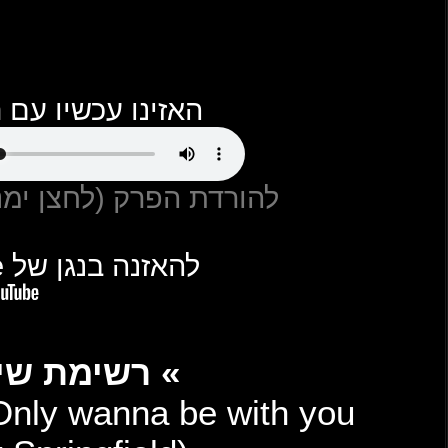
עם Podbean
צן ימני + שמור קובץ)
ל YouTube
01 – Volbeat – I Only 