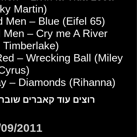
(Ricky Ma
17 – Ten Masked Men –
18 – Ten Masked Men 
(Justin Timb
19 – August Burns Red – 
Cyrus
20 – Any Given Day – D
ם שוברים? בואו לשמוע!
24/09/2