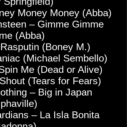
(Dusty Sprin
02 – At Vance – Money 
03 – Yngwie Malmste
Gimme (A
04 – Turisas – Rasp
05 – Firewind – Maniac 
06 – Dope – You Spin M
07 – Disturbed – Shout
08 – Prey for Nothin
(Alphavil
09 – Twilight Guardian
(Madon