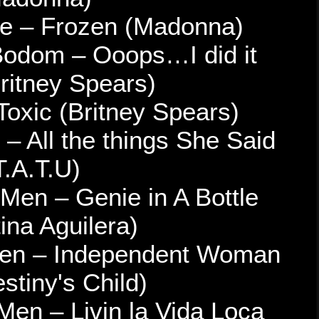
10 – Thy Disease – F
11 – Children of Bodom
again (Britne
12 – Trollfest – Toxic
13 – The Berzerker – All
(T.A.T.
14 – Ten Masked Men – 
(Christina Ag
15 – Ten Masked Men – 
pt 1 (Destiny'
16 – Ten Masked Men – 