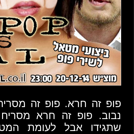
סריח. פופ זה זול. פופ זה
סריח זול נבוב. תגידו מה
המטאל הנעלה והאיכותי