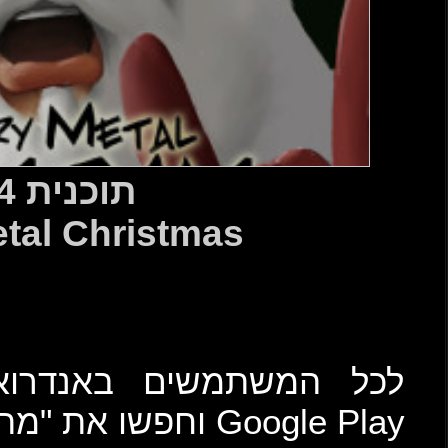
ית 264
Merry Metal 
רואיד! כנסו עכשיו ל-