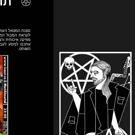
תוכנית 4
סצנת המטאל העולמ
לקראת המבול המת
מוזיקה איכותית ור
אתכם למסע לעבר 
השוחט.