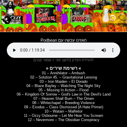
האזינו עכשיו עם Podbean
להורדת הפרק (לחצן ימני + שמור קובץ)
» רשימת שירים «
01 – Annihilator – Ambush
02 – Solution 45. – Gravitational Lensing
03 – Iron Maiden – El Dorado
04 – Blaze Bayley – Watching The Night Sky
05 – Missing In Action – Flood
06 – Kingdom Of Sorrow – God's Law in The Devil's Land
07 – Heaven Shall Burn – The Omen
08 – Whitechapel – Breeding Violence
09 – Exodus – Class Dismissed (A Hate Primer)
10 – Watain – Malfeitor
11 – Ozzy Osbourne – Let Me Hear You Scream
12 – Nevermore – The Obsidian Conspiracy