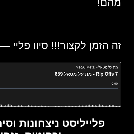
 פליי —–>>>>
» פלייליסט ניצחונות וסירחונות, להיטים