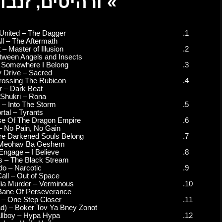
Roadrunner United – The 
Bury Us All – The After
Battle Beast – Master of I
Papa Roach – Between Angels 
Linkin Park – Somewhere I
Parkway Drive – Sac
Sabaton – Crossing The R
Ankor – Dark Beat
Samir Shukri – Ron
Asphagor – Into The S
Immortal – Tyrants
Bloodbound – Rise Of The Dr
Majestica – No Pain, No
Mercenary – Where Darkened S
Ofer Levi – Meohav Ba 
Killswitch Engage – I Be
Night In Gales – The Blac
Liquido – Narcotic
Freedom Call – Out of 
The Black Dahlia Murder – 
Shredhead – Bane Of Pers
Linkin Park – One Step C
Peled (Feat. Shredhead) – Boker T
Electric Callboy – Hypa