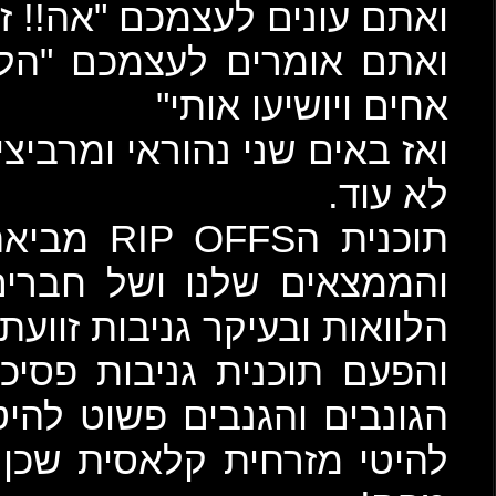
אה!! זה….אה….לא יודע"
הלוואי. הלוואי ויבואו זוג
מרביצים לכם.
וכנית הRIP OFFS מביאה לכם את התשובות
חברים שעלו על השראות,
 זוועתיות בלתי נסלחות.
 פסיכית בה כל הפלייליסט
ט להיטי ענק, כולל לא מעט
ת שכן כן המטאל גנב ממש