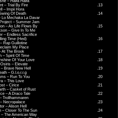
Haim Moshe – Haifa Ha
Testament – Trial By F
Asinhell – Impii Hor
Jorn – Swing Of Dea
Iggy Waxman – Lo Mechaka 
The Underdog Project – Su
Green Carnation – As Life 
Michael Jackson – Give I
Dream Theater – Endless S
HotBox – Rap Guilloti
Korn – Reclaim My Pl
Vreid – At The Broo
Iced Earth – Spirit Of 
Cream – Sunshine Of You
Born Of Osiris – Elev
Bloodbath – Brave New 
Acrid Death – G.l.o.r.r
Brian Adams – Run To
Pantera – This Lov
Ghost – Cirice
Enterprise Earth – Casket 
Dragonforce – A Draco 
Finntroll – Trollhamma
Worm – Necropalac
Annihilator – Alison He
Nekrogoblikon – Closer To
Sacred Reich – The Ameri