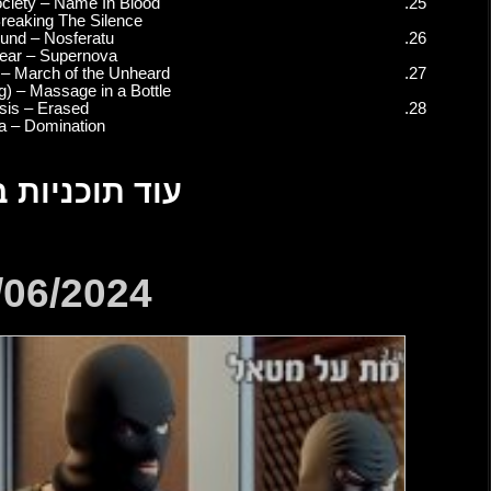
Black Label Society – Name
Firewind – Breaking The S
Bloodbound – Nosfera
Primal Fear – Supern
The Halo Effect – March of t
The Police (Sting) – Massage 
Sylosis – Erased
Pantera – Dominatio
כניות בסגנון
08/06/2