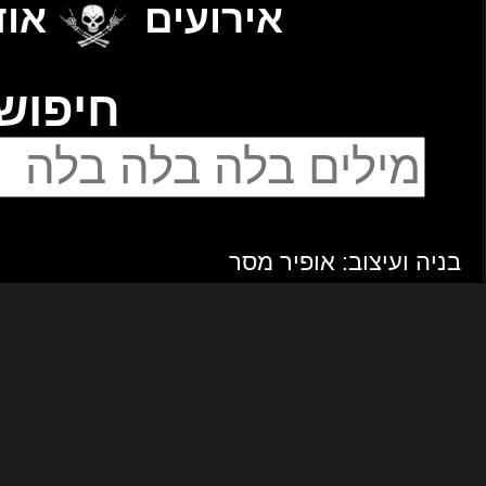
אודות
▲
יפוש
מנחים ומפיקים: ליאור וניב פלג