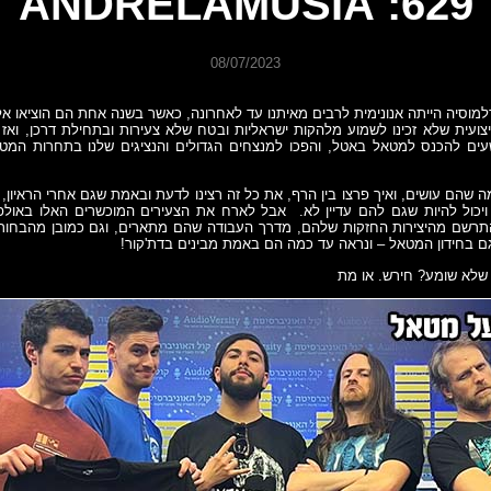
629: ANDRELAMUSIA
08/07/2023
מוסיה הייתה אנונימית לרבים מאיתנו עד לאחרונה, כאשר בשנה אחת הם הוציאו א
צועית שלא זכינו לשמוע מלהקות ישראליות ובטח שלא צעירות ובתחילת דרכן, ואז 
ם להכנס למטאל באטל, והפכו למנצחים הגדולים והנציגים שלנו בתחרות המט
ה שהם עושים, ואיך פרצו בין הרף, את כל זה רצינו לדעת ובאמת שגם אחרי הראיון, מ
, ויכול להיות שגם להם עדיין לא. אבל לארח את הצעירים המוכשרים האלו באולפן
התרשם מהיצירות החזקות שלהם, מדרך העבודה שהם מתארים, וגם כמובן מהבחורי
 גם בחידון המטאל – ונראה עד כמה הם באמת מבינים בדת'קור!
שלא שומע? חירש. או מת