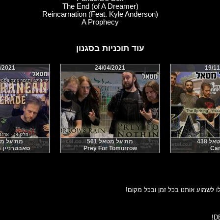
The End (of A Dreamer)
Reincarnation (Feat. Kyle Anderson)
A Prophecy
עוד תוכניות בסגנון
/2021
24/04/2021
19/11
 438
מת על מטאל 561
מת על מטאל
Can
Prey For Tomorrow
סאבטרניין 