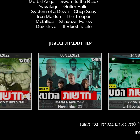
Morbid Angel – Sworn to the Black
Savatage – Gutter Ballet
System of a Down – Chop Suey
Iron Maiden – The Trooper
Metallica – Shadows Follow
Devildriver – If Blood Is Life
עוד תוכניות בסגנון
/2022
06/11/2021
14/08
 577
584: Metal News
603: חדשות המטאל נובמבר 22
ל 14…
November 21