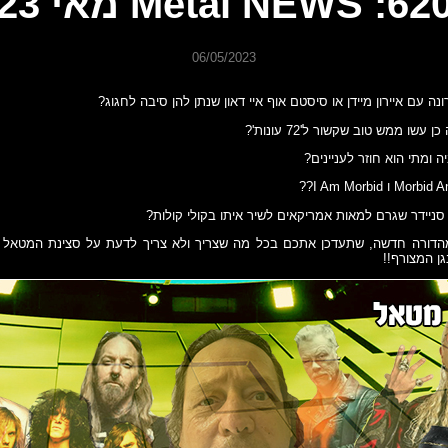
6: Metal NEWS מאי 23
06/05/2023
 עם איירון מיידן או סיסטם אוף איי דאון שנתן להן סיבה לחגוג?
שו ממש טוב שקשור ל'72 עונות'?
יה ומתי הוא חוזר לעניינים?
ניידר שגרם למאות אמריקאים לשיר איתו בקולי קולות?
דורה חדשה, שתעדכן אתכם בכל מה שצריך ולא צריך לדעת על סצינת המטאל הע
ן המצורף!!