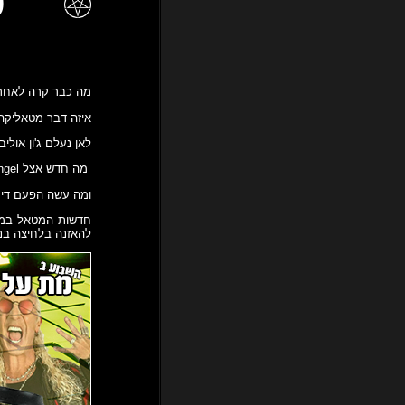
20
מה כבר קרה לאחרונה
איזה דבר מטאליקה כן ע
לאן נעלם ג'ון אוליב
מה חדש אצל Morbid Angel ו I Am Morbid??
ומה עשה הפעם די ס
חדשות המטאל במה
להאזנה בלחיצה בנג