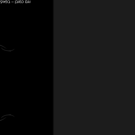
וגם כמובן – בפאקינג