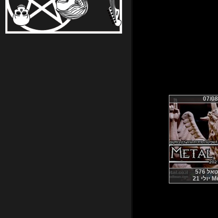
07/08
 576
 21