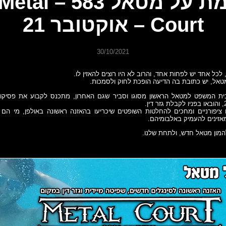
מת על מטאל 583 – Metal
Court – אוקטובר 21
30/10/2021
לכל אחד יש לפחות אחד, והרוב לא היו רוצים להאזין לו.
טאל, יש כתובת בה הדיעה הופכת לחוק ולסמכות.
Metal C – בית המשפט למטאל הראשון מסוגו וסביר שגם האחרון, מתכנס לקבוע את פסיקו
ציפורניים ומחכים להחלטות השופטים שיכריעו בהאזנה ראשונה באולפן, מי הם ה
אזינים להעמיק באלבומיהם.
להמון מטאל חדש, ולתחת שלנו.