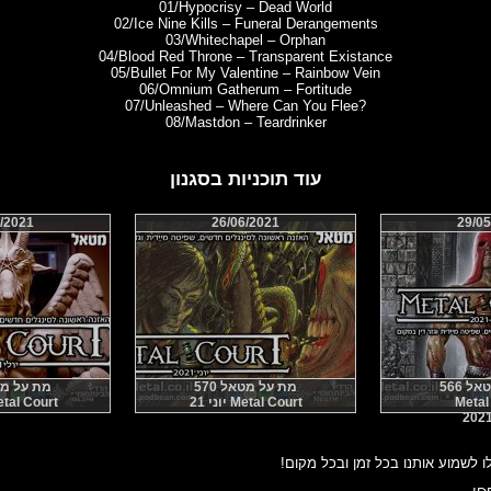
01/Hypocrisy – Dead World
02/Ice Nine Kills – Funeral Derangements
03/Whitechapel – Orphan
04/Blood Red Throne – Transparent Existance
05/Bullet For My Valentine – Rainbow Vein
06/Omnium Gatherum – Fortitude
07/Unleashed – Where Can You Flee?
08/Mastdon – Teardrinker
עוד תוכניות בסגנון
/2021
26/06/2021
29/05
 566
מת על מטאל 570
מת על מטאל
Metal
Metal Court יוני 21
Metal Court יולי