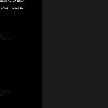
אנחנו גם בDEEZER!
וגם כמובן – בפאקינג