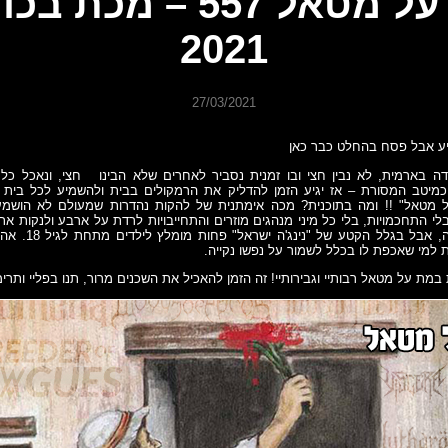
מת על מטאל 557 – מכת 
2021
27/03/2021
יע אבל פסח בהחלט כבר כאן
ה בארמית, לא נבין חצי ובו זמנית נסביר לאחרים שלא הבינו חצי, ונאכל כלמי
כמיטב המסורת – אז יגיע הזמן להדליק את הרמקולים בבית ולהשמיע לכל בית 
מטאל" !! ומה בתוכנית? מכה אימתנית של להקות נהדרות שמעולם לא הושמ
בלי התחכמויות, בלי כל מיני מנהגים מוזרים והתחייבויות לרדת על ארבע ולנקות את
לכל המשפחה!! אה, אבל
למי שאכפת לו בכלל לשמור על נפשו נקייה.
מת על מטאל רבותיי וגבירותיי! זה הזמן להאכיל את השכנים מרור, תנו בפליי ותרימו