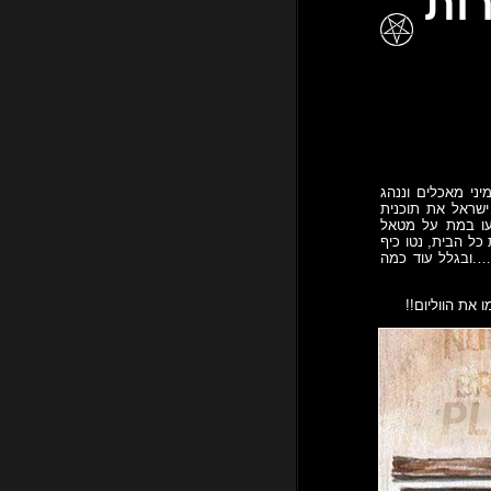
בכורות
ני מאכלים וננהג
ישראל את תוכנית
עו במת על מטאל
 כל הבית, נטו כיף
 בגלל הקטע של "נינג'ה ישראל" פחות מומלץ לילדים מתחת לגיל 18. אה….ובגלל עוד כמה
 את הווליום!!