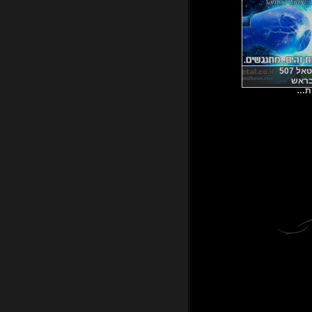
 507
בראש
ת…