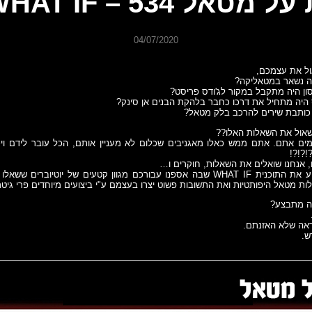
 מטאל 534 – WHAT IF?
04/07/2020
ל את עצמכם,
יה נשאר במטאליקה?
ון היה מתקבל במקור לג'ודס פריסט?
יס היה מתחיל את דרכו כחבר בלהקת הבנים אן סינק?
כותבת שירים להרכב בלק מטאל?
שאול את השאלות האלו??
כמים אתם. אתם ממש כאלו מאגניבים שכלום לא מעניין אותם, הכל עובר לידם וי
!?!?!
ו, אנחנו שואלים את השאלות, חוקרים ו…
מביאים לכם השבוע את התוכנית WHAT IF שבה אספנו עבורכם מגוון קטעים של יוטיוב
לות מטאל היפותטיות ואת התשובות פשוט יצרו בעצמם ע"י ביצועים מיוחדים פרי גיט
זה מתבצע?
אה שלא האזנתם.
ש.