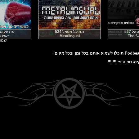
 527
מת על מטאל 524
מת על מטאל
The Sw
Metalingual
ראש 
שמו
ג ספוטיפיי!!!!!!!