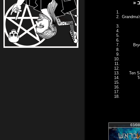
Grandma's
Bry
Ten S
T
03/08