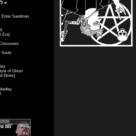
» להלן הקטעים בהם השתמשנו בתוכנית זו - מומלץ להתעניין ולעקוב «
, Enter Sandman,
ll
l Era)
 Crossovers
f Souls
les
tyle of Ghost
ed Dines)
 Medley
l
/2020