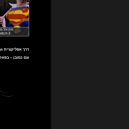
מת על מטאל
itch 2
דרך אפליקציית Podbean תוכלו לשמוע אותנו בכל זמן ובכל מקום!
וגם כמובן – בפאקינ