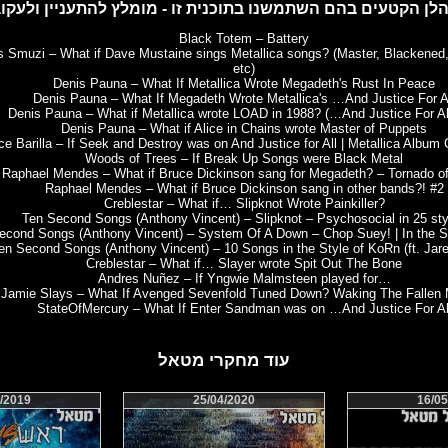
Black Totem – Battery
 Smuzi – What if Dave Mustaine sings Metallica songs? (Master, Blackened
etc)
Denis Pauna – What If Metallica Wrote Megadeth's Rust In Peace
Denis Pauna – What If Megadeth Wrote Metallica's …And Justice For A
Denis Pauna – What if Metallica wrote LOAD in 1988? (…And Justice For Al
Denis Pauna – What if Alice in Chains wrote Master of Puppets
ce Barilla – If Seek and Destroy was on And Justice for All | Metallica Album
Woods of Trees – If Break Up Songs were Black Metal
Raphael Mendes – What if Bruce Dickinson sang for Megadeth? – Tornado o
Raphael Mendes – What if Bruce Dickinson sang in other bands?! #2
Creblestar – What if… Slipknot Wrote Painkiller?
Ten Second Songs (Anthony Vincent) – Slipknot – Psychosocial in 25 sty
econd Songs (Anthony Vincent) – System Of A Down – Chop Suey! | In the S
en Second Songs (Anthony Vincent) – 10 Songs in the Style of KoRn (ft. Jar
Creblestar – What if… Slayer wrote Spit Out The Bone
Andres Nuñez – If Yngwie Malmsteen played for…
Jamie Slays – What If Avenged Sevenfold Tuned Down? Waking The Fallen
StateOfMercury – What If Enter Sandman was on …And Justice For Al
עוד מחקרי מטאל
/2019
25/04/2020
16/05