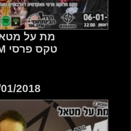
טאל 491
 MAM…
07/01/2