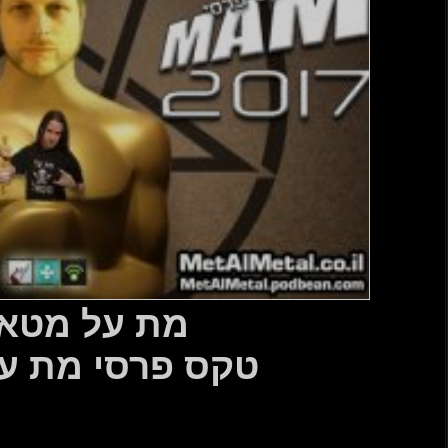
טאל 445
 מת על מטאל…