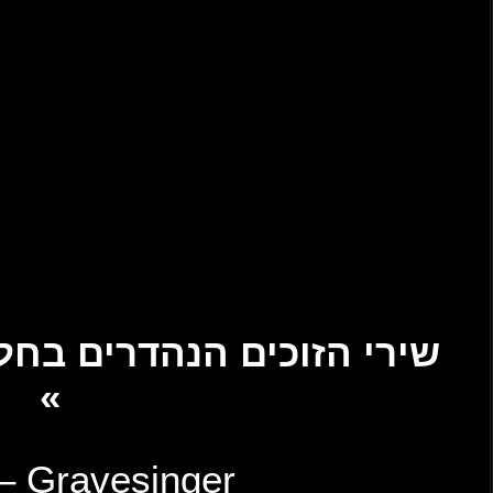
Dim Aura – The Triumphant Age of Death
Shredhead – Live Unholy
Walkways – Bleed Out, Heal Out
Best Metal Song
October Tide – I, The Polluter
Killswitch Engage – Signal Fire
Black Therapy – Phoenix Rising
Evergrey – Weightless
Fleshgod Apocalypse – Monnalisa
Born Of Osiris – Silence The Echo
Bloodred Hourglass – Waves Of Black
Wormwitch – Disciple of the Serpent star
Insomnium – Velediction
In Mourning – Hierophant
» שירי הזוכים הנהדרים בחלק השני של הטקס
«
Shadow of Intent – Gra