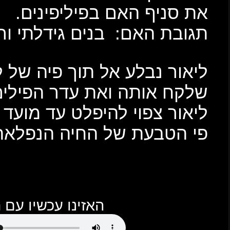
ים.
תי ורוממתי.
ה של לטאת כח ענקית בזמן
ילים שלו לטיול יומי.
 מועד שידור התוכנית מתוך
נפלאה.
עם Podbean