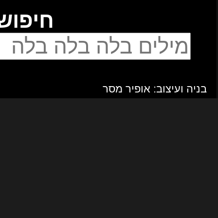
יפוש
מנחים ומפיקים: ליאור וניב פלג