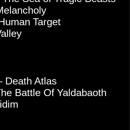
Shadow of Intent – Melan
Thy Art Is Murder – Huma
Whitechapel – The Valley
Best Technical Death
Allegaeon – Apoptosis
Cattle Decapitation – Deat
Infant Annihilator – The B
Rings Of Saturn – Gidim
Best Israeli