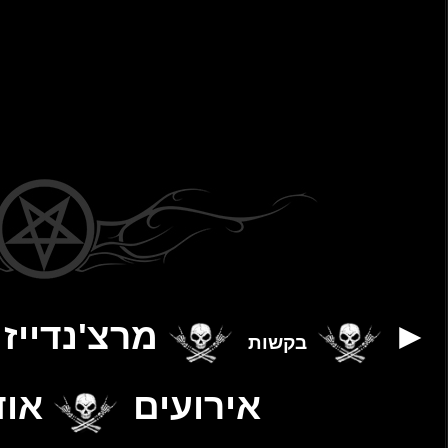
נדייז
יצירת קשר
אודות
▲