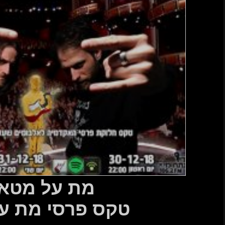
טאל 490
 מת על מטאל…