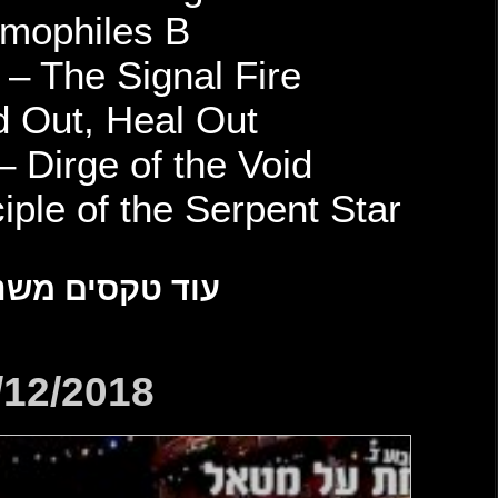
Allegaeon – Extremophi
Killswitch Engage – The
Walkways – Bleed Out,
Shadow of Intent – Dirg
Wormwitch – Disciple o
ם משנים עברו
30/12/2