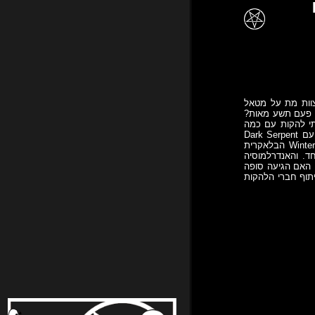
צוות מת על מטאל
ומד בפני השאלה הקשה – איזו להקה נביא לאולפן שתייצג את הפסטיבל בכבוד? את Spawn of Evil פעם תשע מאות?
שתי להקות עם כמה
מהחברים שאולי אפילו יבצעו מוזיקה באולפן יחד! דיברנו עם חבורת הפסיכופטים מ Sintax, צ'יטטנו עם Dark Serpent
הטראשרית האכזרית, סימסנו לKatastrof ול-Eyes Sewn Shut אנשי המלודת' הכסחיסטי, ול Winterhorde הבלאקרית
אה הייתה קשה. לאולפן הגיעו מרבית חברי 6 הלהקות יחד. והאנדרלמוסיה
 האם הגיעה סופה
תוף חברי הלהקות