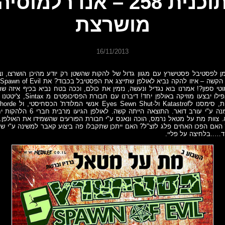
תוכנית 258 – אנדרלמוסיה
מושרצת
16/11/2013
ן לפסטיבל פסטישרץ עם מגוון גדול של להקות שהשטן רק יודע מהיכן הושרצו, ו
ע
י ספון?! אמרנו בוא נגדיל ונעשה, נזמין את כולם, וככה בטח נביא בכיף איזה 
האדירה שלחנו הזמנה ע"י עורב דואר. התוצ
. צוות מת על מטאל נרמס, הוכה ונאנס ע"י חבורת הפורעים שהשמידו את האולפן.
אם הפכו האחים פלג לזצ"ל? האם ייתכן שתקבלו פה ביצוע קאבר למשינה ע"י שי
וד…..בלחיצה על פליי.