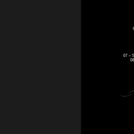
07 – S