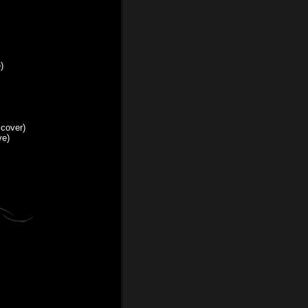
01 – stars
 cover)
08 – . The Pestisheretz Allstars