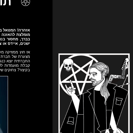
תוכנית 4
אזהרה! המטאל בתו
מומלצת להאזנה לס
בברך, מחסור בנו
ישנים, איידס או צי
אז חוץ ממוזיקה מע
מצערת של חברת צו
החברתית יוצא כנגד
קבלת מועמדות לשד
בקיצור? צחוקים של