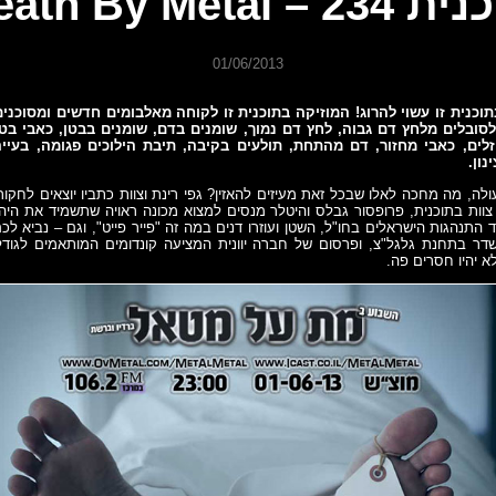
23 – Death By Metal
01/06/2013
כנית זו עשוי להרוג! המוזיקה בתוכנית זו לקוחה מאלבומים חדשים ומסוכנים
ובלים מלחץ דם גבוה, לחץ דם נמוך, שומנים בדם, שומנים בבטן, כאבי בטן
זלים, כאבי מחזור, דם מהתחת, תולעים בקיבה, תיבת הילוכים פגומה, בעייה
נון.
ולה, מה מחכה לאלו שבכל זאת מעיזים להאזין? גפי רינת וצוות כתביו יוצאים לחקו
ות בתוכנית, פרופסור גבלס והיטלר מנסים למצוא מכונה ראויה שתשמיד את היהו
 התנהגות הישראלים בחו"ל, השטן ועוזרו דנים במה זה "פייר פייט", וגם – נביא לכ
ר בתחנת גלגל"צ, ופרסום של חברה יוונית המציעה קונדומים המותאמים לגודל 
א יהיו חסרים פה.