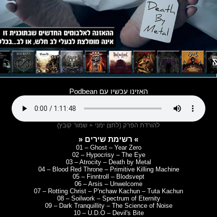
האזינו עכשיו עם Podbean
להורדת הפרק (לחצן ימני + שמור קובץ)
» רשימת שירים «
01 – Ghost – Year Zero
02 – Hypocrisy – The Eye
03 – Atrocity – Death by Metal
04 – Blood Red Throne – Primitive Killing Machine
05 – Finntroll – Blodsvept
06 – Arsis – Unwelcome
07 – Rotting Christ – P'nchaw Kachun – Tuta Kachun
08 – Soilwork – Spectrum of Eternity
09 – Dark Tranquillity – The Science of Noise
10 – U.D.O – Devil's Bite