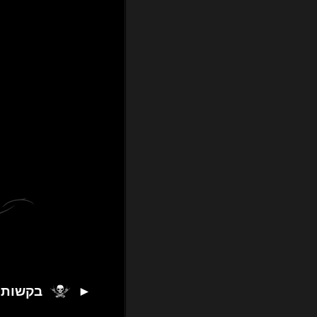
►
בקשות