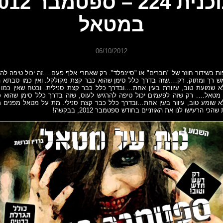
תוכנית 224 – ספטמ
במטאל
06/10/2012
ות בשידור חוזר של "חברים" או "סיינפלד". רק שאחרי אלף פעם….זה יכול טיפה להרג
מש רך ומתוק. רק….שזה בדרך כלל סימן שהוא כבר קצת מקולקל. ואין כמו סבתא
 שמועת טוב, עיוורת בעין אחת….ובדרך כלל כבר קצת סנילית. ובטח שאין כמו מ
 מטאל…. רק שזה לפעמים יכול טיפה להרגיש לעוס, שזה בדרך כלל סימן שהוא 
 שומע טוב, עיוור בעין אחת…ובדרך כלל כבר קצת סנילי. מת על מטאל מפנים
כי הרעישו לנו את האוזניים בחודש ספטמבר 2012, בבקשה!