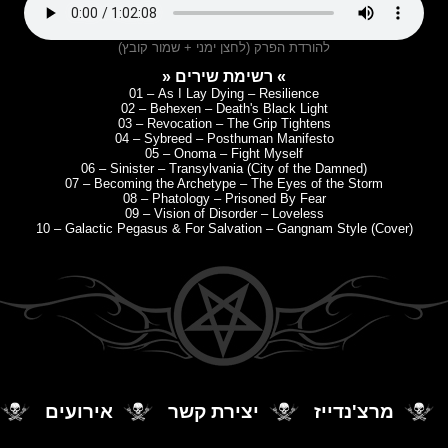
להורדת הפרק (לחצן ימני + שמור קובץ)
» רשימת שירים «
01 – As I Lay Dying – Resilience
02 – Behexen – Death's Black Light
03 – Revocation – The Grip Tightens
04 – Sybreed – Posthuman Manifesto
05 – Onoma – Fight Myself
06 – Sinister –
Transylvania (City of the Damned)
07 – Becoming the Archetype – The Eyes of the Storm
08 – Phatology – Prisoned By Fear
09 – Vision of Disorder – Loveless
10 – Galactic Pegasus & For Salvation –
Gangnam Style (Cover)
מרצ'נדייז
יצירת קשר
אירועים