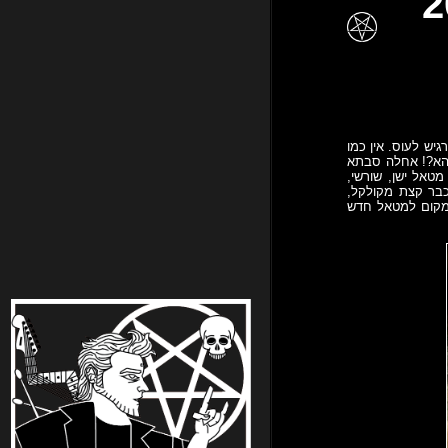
בר 2012
יש לעוס. אין כמו
 הא?! אחלה סבתא
טאל ישן, שורשי,
כבר קצת מקולקל,
 מקום למטאל חדש