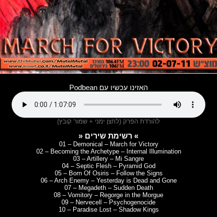
האזינו עכשיו עם Podbean
להורדת הפרק (לחצן ימני + שמור קובץ)
» רשימת שירים «
01 – Demonical – March for Victory
02 – Becoming the Archetype – Internal Illumination
03 – Artillery – Mi Sangre
04 – Septic Flesh – Pyramid God
05 – Born Of Osiris – Follow the Signs
06 – Arch Enemy – Yesterday is Dead and Gone
07 – Megadeth – Sudden Death
08 – Vomitory – Regorge in the Morgue
09 – Nervecell – Psychogenocide
10 – Paradise Lost – Shadow Kings