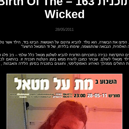
תוכנית 163 – irth Of The
Wicked
28/05/2011
 הפיצו את הבשורה, הוא נולד. להביא גהינום על האנושות. הביטו בזד, הילד אשר נו
 האלוהית, הנבואה שהתגשמה, שימחו בלידתו, של זד המטאל הרשע!"
 התקדמות כבירה בתוכניתם הזדונית להביא לשלטון מטאל כלל עולמי – ניב פלג 
לד מטאלי לעולם, שבחר כמובן להגיח ממש בזמן הקלטת תוכנית זו. בהתאם לכך
ית החולים ממהלך האירוע האפוקליפטי, וחוגגים בתוכנית בסימן הלידה והאבהות 