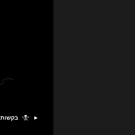
►
בקשות