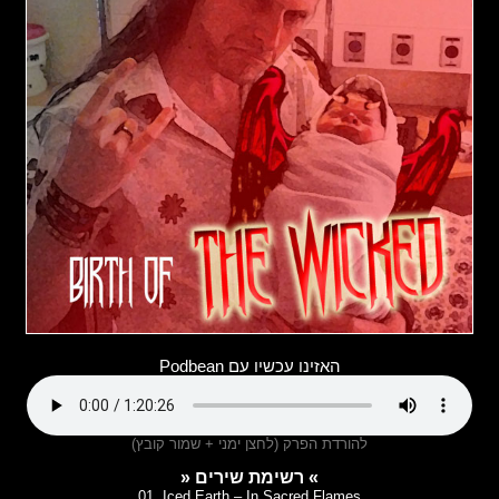
האזינו עכשיו עם Podbean
להורדת הפרק (לחצן ימני + שמור קובץ)
» רשימת שירים «
01. Iced Earth – In Sacred Flames