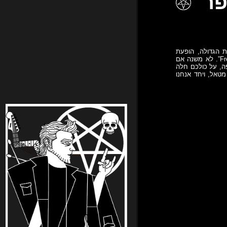
נו עומדים לגשת לבגרות הגדולה, הופעת
ההשקה של בצפר. הבחינה כולה תעסוק בחומר האחרון שהועבר לכם “Freedom to the SlaveMakers”. לא משנה אם
ה, על כולכם חלה
טאל, ויחד אנחנו