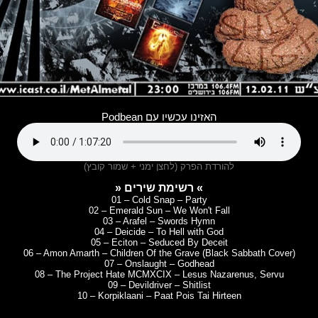
האזינו עכשיו עם Podbean
להורדת הפרק (לחצן ימני + שמור קובץ)
» רשימת שירים «
01 – Cold Snap – Party
02 – Emerald Sun – We Won't Fall
03 – Arafel – Swords Hymn
04 – Deicide – To Hell with God
05 – Eciton – Seduced By Deceit
06 – Amon Amarth – Children Of the Grave (Black Sabbath Cover)
07 – Onslaught – Godhead
08 – The Project Hate MCMXCIX – Lesus Nazarenus, Servu
09 – Devildriver – Shitlist
10 – Korpiklaani – Paat Pois Tai Hirteen