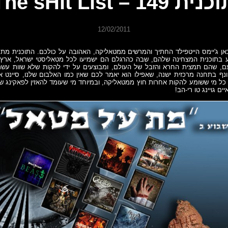
נית 149 – The sHit List
12/02/2011
אן ג'יימס הייטפילד החתיך והמרשים ממטאליקה, האהובה על כולכם. התוכנית מת
 בתוכנית המצחינה שלהם, שבה כהרגלם הם ישמיעו לכל מטאליסטי ישראל, ארץ
, שהם תמצית החרא והזבל של העולם, ומבוצעים על ידי להקות שלא שוות עשר
ף בתחנה מרכזית ישנה, שאפילו הוא יאמר לכם שאין כמו האלבום שלנו, סיינט אנ
ל מי ששומע להקות אחרות חוץ ממטאליקה, ובמיוחד מי שעומד להאזין לפאקינג ש
ם גויינג טו רי-הב!