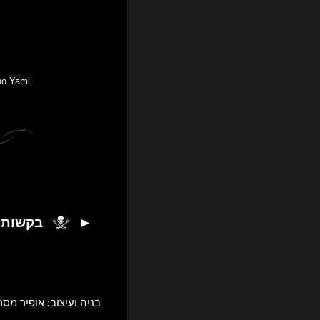
no Yami
►
בקשות
בניה ועיצוב: אופיר מסר