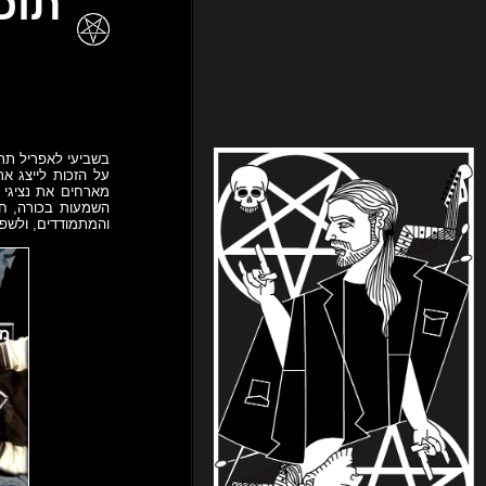
על הזכות לייצג א
מארחים את נציגי 
והמתמודדים, ולשפ