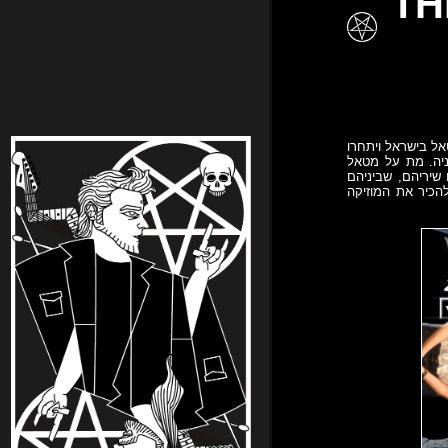
THE M
 ממיטב להקות המטאל בישראל ויתחרו
ניה. מת על מטאל
שיריהם, שביניהם
! אז קדימה חברים, בואו להכיר את המוזיקה