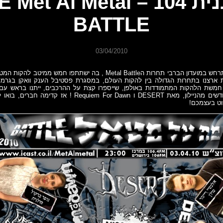
תוכנית 104 – et Al Metal
BATTLE
03/04/2010
בשביעי לאפריל תתרחש במועדון הברבי תחרות הMetal Battle , בה ישתתפו חמש
ת ארצנו בתחרות הגדולה בין להקות העולם, במסגרת פסטיבל הענק וואקן בגרמ
חמשת הלהקות המתמודדות באולפן, שייספרו קצת על ההרכבים, ייתנו בראש עם 
השמעות בכורה, חדשים מהניילון, מאת DESERT ו Requiem For Dawn 
וט בעצמכם!