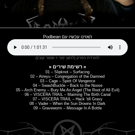
האזינו עכשיו עם Podbean
להורדת הפרק (לחצן ימני + שמור קובץ)
» רשימת שירים «
01 – Slipknot – Surfacing
02 – Atreyu – Congregation of the Damned
03 – Cage – Spirit Of Vengence
04 – SwashBuckle – Back to the Noose
05 – Arch Enemy – Bury Me An Angel (The Root of All Evil)
06 – VISCERA TRAIL – Maiming The Birth Canal
07 – VISCERA TRAIL – Hack ’till Gravy
08 – Vader – When the Sun Drowns In Dark
09 – Graveworm – Message In A Bottle