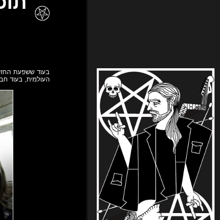
בעוד ששפעת החזיר
העולמית, בעוד חברי להקת Viscera Trail מתחזרים בר