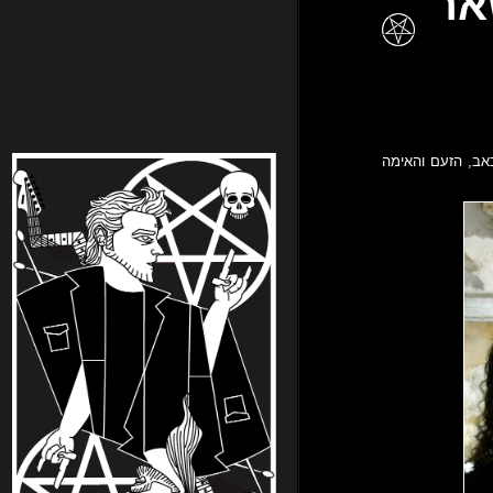
Viscera Tr ושאר
אב, הזעם והאימה