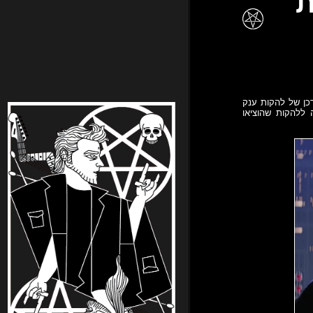
ת
רכן של להקות ענק
מטאל של ימנו. מת על מטאל חוגגת תוכנית 80, ומצדיעה ללהקות שהוציאו