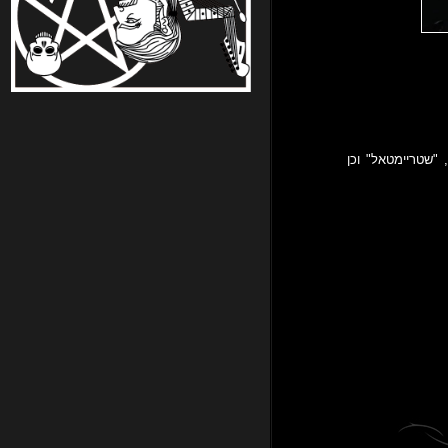
"שטריימטאל" וכן