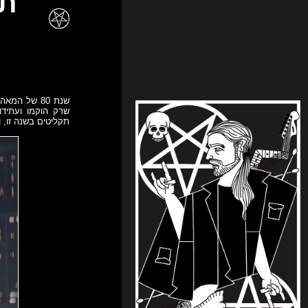
שנת 80 של 
תקליטים בשנה זו, ונ