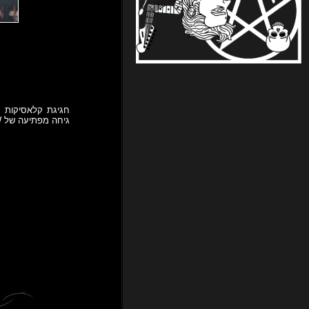
חגיגת קלאסיקות ג
גיחה מפתיעה של LAW, הסיני ההזוי ממשחקי TEKKEN.