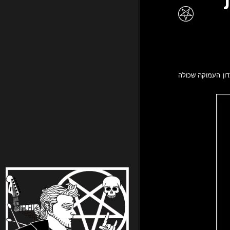
ת
דון העמוקה שכולה