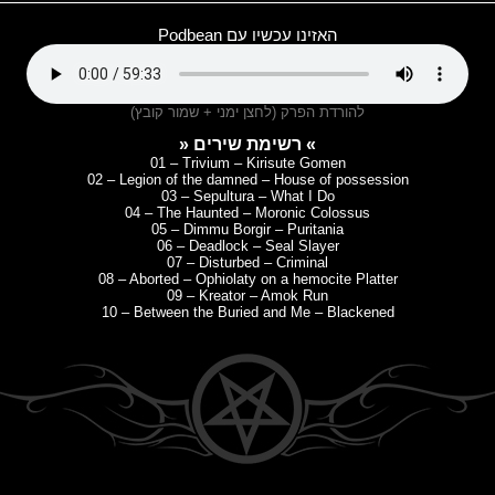
האזינו עכשיו עם Podbean
להורדת הפרק (לחצן ימני + שמור קובץ)
» רשימת שירים «
01 – Trivium – Kirisute Gomen
02 – Legion of the damned – House of possession
03 – Sepultura – What I Do
04 – The Haunted – Moronic Colossus
05 – Dimmu Borgir – Puritania
06 – Deadlock – Seal Slayer
07 – Disturbed – Criminal
08 – Aborted – Ophiolaty on a hemocite Platter
09 – Kreator – Amok Run
10 – Between the Buried and Me – Blackened