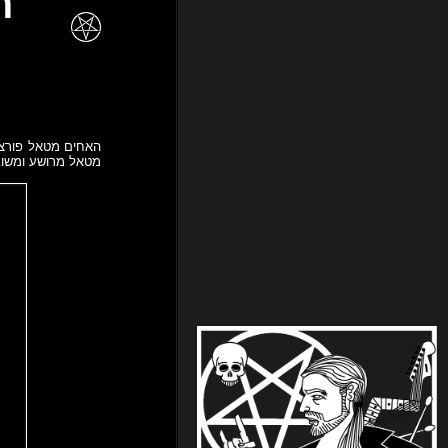
האחים מטאל פורצים
מטאל מרושע ומשובח.