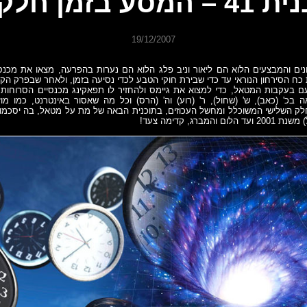
המסע בזמן חלק ב'
19/12/2007
נים והמבצעים הלוא הם ליאור וניב פלג הלוא הם נערות בהפרעה, מצאו את מכנסי
ח הסירחון הנוראי עד כדי שבירת חוקי הטבע לכדי נסיעה בזמן, ולאחר שבפרק הק
מסעם בעקבות המטאל, כדי למצוא את גיימס ולהחזיר לו תפאקינג מכנסיים הסרוחות 
כ' (כאב), ש' (שחול), ר' (רוע) וה' (הרס) וכל מה שאסור באינטרנט, כמו מוז
חלק השלישי המשוכלל ומחשל העכוזים, בתוכנית הבאה של מת על מטאל, בה יסכמו פ
המברג, קדימה צעד!