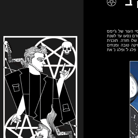
י העור של ג'יימס
ודם נסעו עד לשנת
שלו חזרה. תוכנית
יקה טובה ומנחים
לג ל' ופלג נ' את