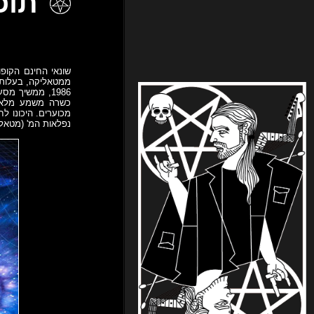
תוכנית 41 – 
שונאי החינם הקופו
ממטאליקה, בעלות כ
1986, ממשיך 
כשרה משמע מלאה ב
מכוערים. היכונו ל
נפלאות המ' (מטאל) משנת 2001 ועד הלום ו