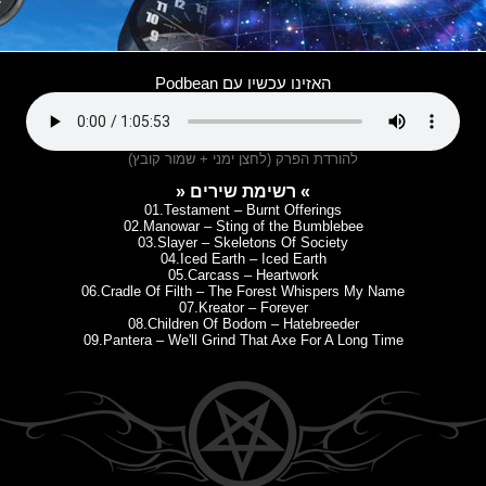
האזינו עכשיו עם Podbean
להורדת הפרק (לחצן ימני + שמור קובץ)
» רשימת שירים «
01.Testament – Burnt Offerings
02.Manowar – Sting of the Bumblebee
03.Slayer – Skeletons Of Society
04.Iced Earth – Iced Earth
05.Carcass – Heartwork
06.Cradle Of Filth – The Forest Whispers My Name
07.Kreator – Forever
08.Children Of Bodom – Hatebreeder
09.Pantera – We'll Grind That Axe For A Long Time